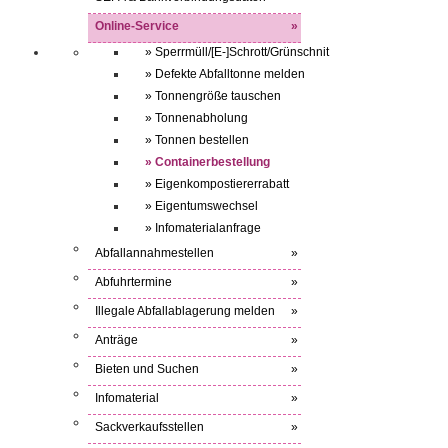
Online-Service
»
» Sperrmüll/[E-]Schrott/Grünschnit
» Defekte Abfalltonne melden
» Tonnengröße tauschen
» Tonnenabholung
» Tonnen bestellen
» Containerbestellung
» Eigenkompostiererrabatt
» Eigentumswechsel
» Infomaterialanfrage
Abfallannahmestellen
»
Abfuhrtermine
»
Illegale Abfallablagerung melden
»
Anträge
»
Bieten und Suchen
»
Infomaterial
»
Sackverkaufsstellen
»