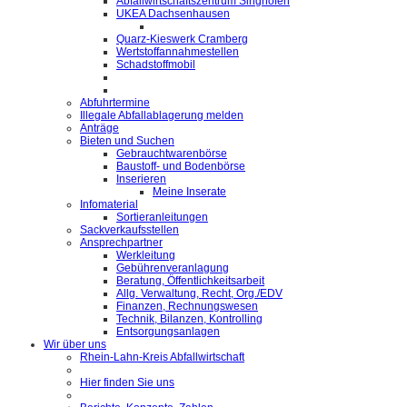
Abfallwirtschaftszentrum Singhofen
UKEA Dachsenhausen
Quarz-Kieswerk Cramberg
Wertstoffannahmestellen
Schadstoffmobil
Abfuhrtermine
Illegale Abfallablagerung melden
Anträge
Bieten und Suchen
Gebrauchtwarenbörse
Baustoff- und Bodenbörse
Inserieren
Meine Inserate
Infomaterial
Sortieranleitungen
Sackverkaufsstellen
Ansprechpartner
Werkleitung
Gebührenveranlagung
Beratung, Öffentlichkeitsarbeit
Allg. Verwaltung, Recht, Org./EDV
Finanzen, Rechnungswesen
Technik, Bilanzen, Kontrolling
Entsorgungsanlagen
Wir über uns
Rhein-Lahn-Kreis Abfallwirtschaft
Hier finden Sie uns