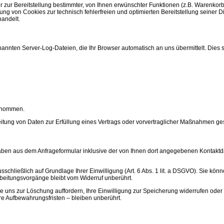
r Bereitstellung bestimmter, von Ihnen erwünschter Funktionen (z.B. Warenkorbfun
ung von Cookies zur technisch fehlerfreien und optimierten Bereitstellung seiner D
andelt.
nannten Server-Log-Dateien, die Ihr Browser automatisch an uns übermittelt. Dies s
genommen.
beitung von Daten zur Erfüllung eines Vertrags oder vorvertraglicher Maßnahmen ges
en aus dem Anfrageformular inklusive der von Ihnen dort angegebenen Kontaktdat
chließlich auf Grundlage Ihrer Einwilligung (Art. 6 Abs. 1 lit. a DSGVO). Sie könne
rbeitungsvorgänge bleibt vom Widerruf unberührt.
e uns zur Löschung auffordern, Ihre Einwilligung zur Speicherung widerrufen oder 
e Aufbewahrungsfristen – bleiben unberührt.