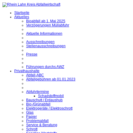
Startseite
Aktuelles
Bioabfall ab 1. Mai 2025
Verzögerungen Müllabfuhr
Aktuelle Informationen
Ausschreibungen
Stellenausschreibungen
Presse
Führungen durchs AWZ
Privathaushalte
Abfall-ABC
Abfallgebühren ab 01.01.2023
Abfuhrtermine
Schadstoffmobil
Bauschutt / Erdaushub
Bio-/Grünabfall
Elektrogeräte / Elektroschrott
Glas
Papier
Problemabfall
Service & Beratung
Schrott