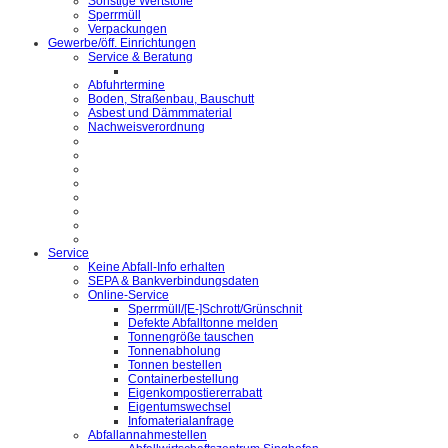
Sonstige Wertstoffe
Sperrmüll
Verpackungen
Gewerbe/öff. Einrichtungen
Service & Beratung
Abfuhrtermine
Boden, Straßenbau, Bauschutt
Asbest und Dämmmaterial
Nachweisverordnung
Service
Keine Abfall-Info erhalten
SEPA & Bankverbindungsdaten
Online-Service
Sperrmüll/[E-]Schrott/Grünschnit
Defekte Abfalltonne melden
Tonnengröße tauschen
Tonnenabholung
Tonnen bestellen
Containerbestellung
Eigenkompostiererrabatt
Eigentumswechsel
Infomaterialanfrage
Abfallannahmestellen