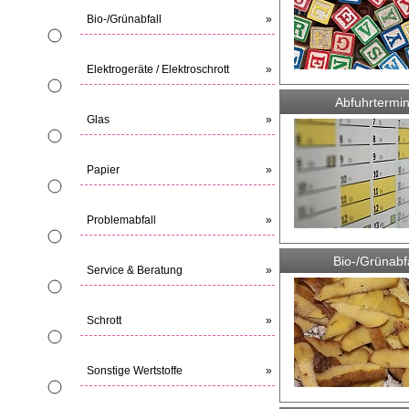
Bio-/Grünabfall
»
Elektrogeräte / Elektroschrott
»
Abfuhrtermi
Glas
»
Papier
»
Problemabfall
»
Bio-/Grünabfa
Service & Beratung
»
Schrott
»
Sonstige Wertstoffe
»