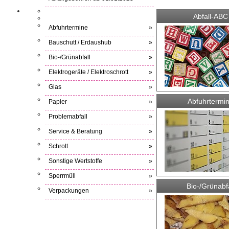
Abfall-ABC
Abfuhrtermine
»
Bauschutt / Erdaushub
»
Bio-/Grünabfall
»
Elektrogeräte / Elektroschrott
»
Glas
»
Abfuhrtermi
Papier
»
Problemabfall
»
Service & Beratung
»
Schrott
»
Sonstige Wertstoffe
»
Sperrmüll
»
Bio-/Grünabfa
Verpackungen
»