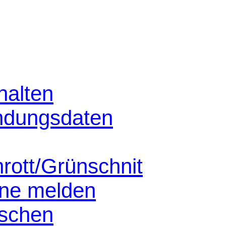
halten
ndungsdaten
hrott/Grünschnit
nne melden
schen