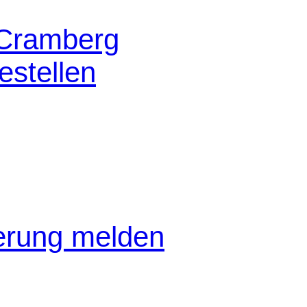
 Cramberg
stellen
gerung melden