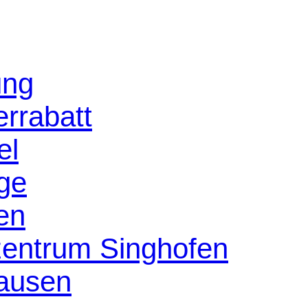
ung
rrabatt
el
age
en
szentrum Singhofen
ausen