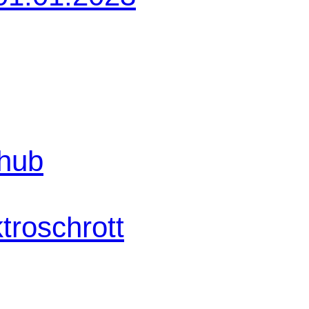
shub
troschrott