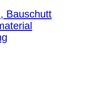
, Bauschutt
aterial
ng