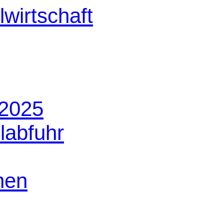
 2025
labfuhr
nen