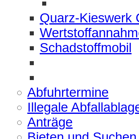
Quarz-Kieswerk
Wertstoffannahme
Schadstoffmobil
Abfuhrtermine
Illegale Abfallabla
Anträge
Bieten und Suchen