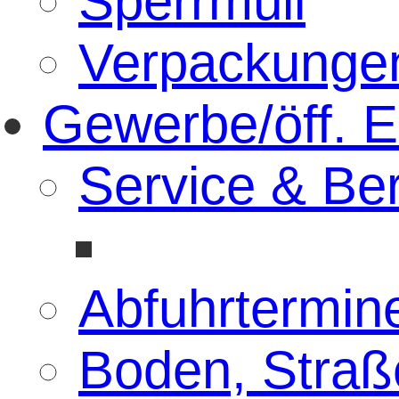
Sperrmüll
Verpackunge
Gewerbe/öff. E
Service & Be
Abfuhrtermin
Boden, Straß