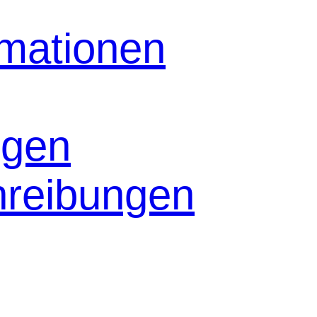
rmationen
ngen
hreibungen