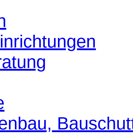
n
inrichtungen
ratung
e
enbau, Bauschut