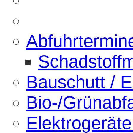
Abfuhrtermin
Schadstoffm
Bauschutt / 
Bio-/Grünabfa
Elektrogeräte