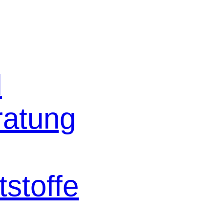
l
ratung
stoffe