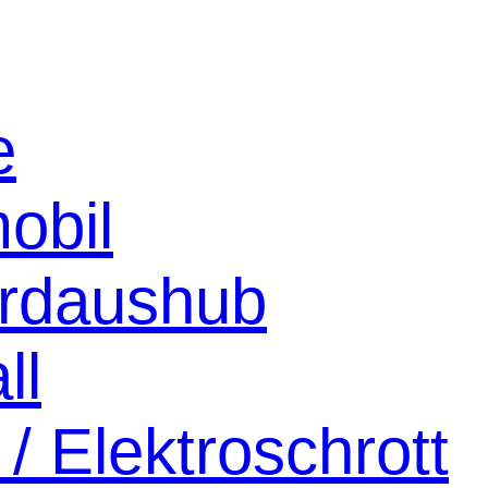
e
obil
Erdaushub
ll
 / Elektroschrott