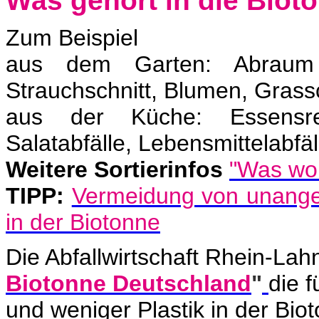
Was gehört in die Biot
Zum Beispiel
aus dem Garten: Abrau
Strauchschnitt, Blumen, Grassc
aus der Küche: Essensres
Salatabfälle, Lebensmittelabfäll
Weitere Sortierinfos
"
Was wohi
TIPP:
Vermeidung von unange
in der Biotonne
Die Abfallwirtschaft Rhein-Lahn
Biotonne Deutschland
"
die 
und weniger Plastik in der Biot