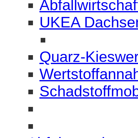
Abfallwirtscha
UKEA Dachse
Quarz-Kieswe
Wertstoffanna
Schadstoffmob