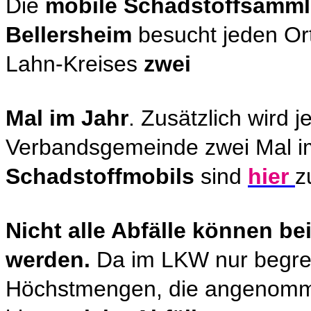
Die
mobile Schadstoffsamml
Bellersheim
besucht jeden Or
Lahn-Kreises
zwei
Mal im Jahr
. Zusätzlich wird j
Verbandsgemeinde zwei Mal i
Schadstoffmobils
sind
hier
z
Nicht alle Abfälle können 
werden.
Da im LKW nur begrenz
Höchstmengen, die angenomm