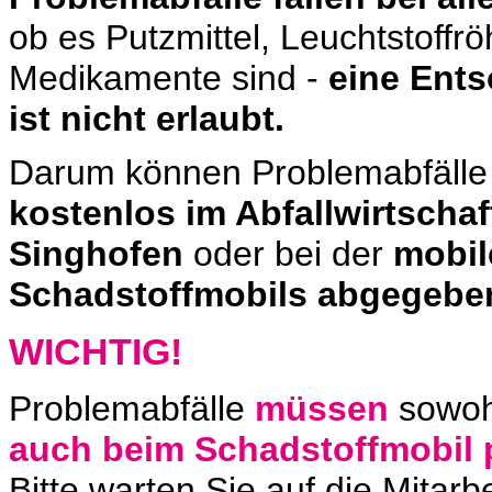
ob es Putzmittel, Leuchtstoffr
Medikamente sind -
eine Ents
ist nicht erlaubt.
Darum können Problemabfäll
kostenlos im Abfallwirtscha
Singhofen
oder bei der
mobil
Schadstoffmobils abgegebe
WICHTIG!
Problemabfälle
müssen
sowoh
auch beim Schadstoffmobil 
Bitte warten Sie auf die Mitar