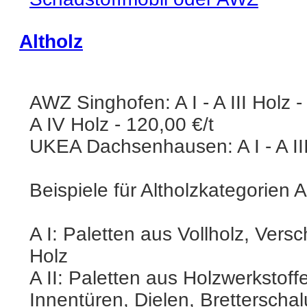
Altholz
AWZ Singhofen: A I - A III Holz -
A IV Holz - 120,00 €/t
UKEA Dachsenhausen: A I - A III
Beispiele für Altholzkategorien A 
A I: Paletten aus Vollholz, Ver
Holz
A II: Paletten aus Holzwerkstoff
Innentüren, Dielen, Brettersc