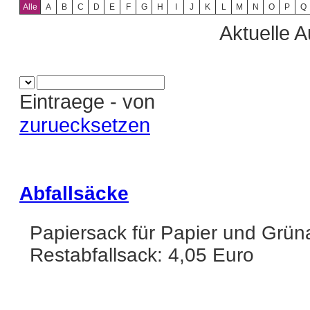
Alle
A
B
C
D
E
F
G
H
I
J
K
L
M
N
O
P
Q
Aktuelle A
Eintraege
-
von
zuruecksetzen
Abfallsäcke
Papiersack für Papier und Grün
Restabfallsack: 4,05 Euro