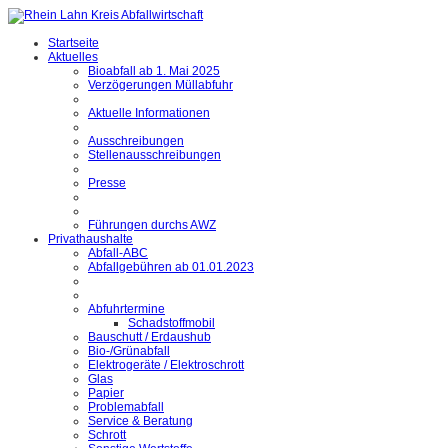
Startseite
Aktuelles
Bioabfall ab 1. Mai 2025
Verzögerungen Müllabfuhr
Aktuelle Informationen
Ausschreibungen
Stellenausschreibungen
Presse
Führungen durchs AWZ
Privathaushalte
Abfall-ABC
Abfallgebühren ab 01.01.2023
Abfuhrtermine
Schadstoffmobil
Bauschutt / Erdaushub
Bio-/Grünabfall
Elektrogeräte / Elektroschrott
Glas
Papier
Problemabfall
Service & Beratung
Schrott