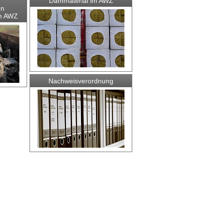
Dämmaterial im AWZ
en
m AWZ
Nachweisverordnung