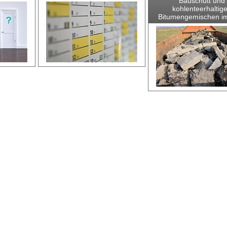
Bauschutt und
kohlenteerhaltig
Bitumengemischen i