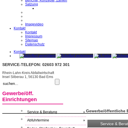
Berichte, Konzepte, Zahlen
Satzung
Imagevideo
Kontakt
Kontakt
Impressum
Sitemap
Datenschutz
Kontakt
SERVICE-TELEFON: 02603 972 301
Rhein-Lahn-Kreis Abfallwirtschaft
Insel Silberau 1, 56130 Bad Ems
Gewerbe/öff.
Einrichtungen
Gewerbe/öffentliche 
Service & Beratung
»
Abfuhrtermine
»
Service & Bera