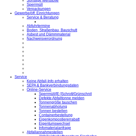
Sonstige Wertstoffe
Sperrmüll
Verpackungen
Gewerbe/öff. Einrichtungen
Service & Beratung
Abfuhrtermine
Boden, Straßenbau, Bauschutt
Asbest und Dämmmaterial
Nachweisverordnung
Service
Keine Abfall-Info erhalten
SEPA & Bankverbindungsdaten
Online-Service
Sperrmüll/[E-]Schrott/Grünschnit
Defekte Abfalltonne melden
Tonnengröße tauschen
Tonnenabholung
Tonnen bestellen
Containerbestellung
Eigenkompostiererrabatt
Eigentumswechsel
Infomaterialanfrage
Abfallannahmestellen