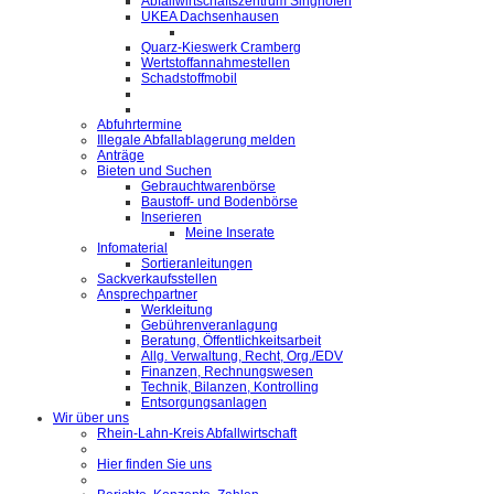
Abfallwirtschaftszentrum Singhofen
UKEA Dachsenhausen
Quarz-Kieswerk Cramberg
Wertstoffannahmestellen
Schadstoffmobil
Abfuhrtermine
Illegale Abfallablagerung melden
Anträge
Bieten und Suchen
Gebrauchtwarenbörse
Baustoff- und Bodenbörse
Inserieren
Meine Inserate
Infomaterial
Sortieranleitungen
Sackverkaufsstellen
Ansprechpartner
Werkleitung
Gebührenveranlagung
Beratung, Öffentlichkeitsarbeit
Allg. Verwaltung, Recht, Org./EDV
Finanzen, Rechnungswesen
Technik, Bilanzen, Kontrolling
Entsorgungsanlagen
Wir über uns
Rhein-Lahn-Kreis Abfallwirtschaft
Hier finden Sie uns