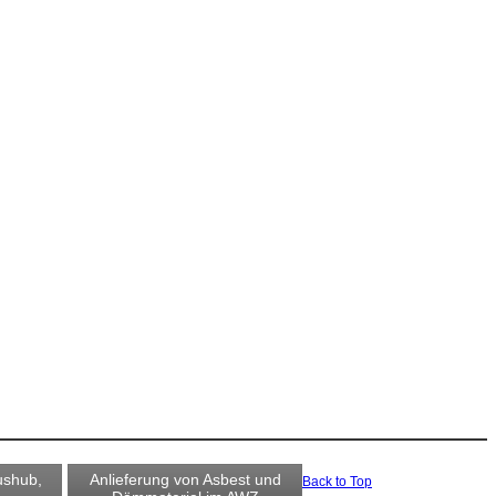
ushub,
Anlieferung von Asbest und
Back to Top