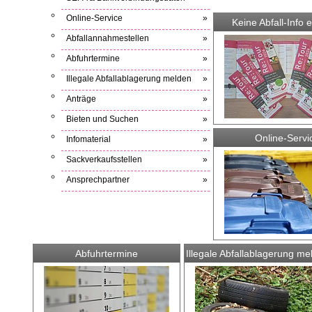
Online-Service
»
Keine Abfall-Info 
Abfallannahmestellen
»
Abfuhrtermine
»
Illegale Abfallablagerung melden
»
Anträge
»
Bieten und Suchen
»
Online-Servi
Infomaterial
»
Sackverkaufsstellen
»
Ansprechpartner
»
Abfuhrtermine
Illegale Abfallablagerung me