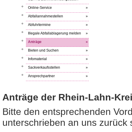
Online-Service
»
Abfallannahmestellen
»
Abfuhrtermine
»
Illegale Abfallablagerung melden
»
Anträge
»
Bieten und Suchen
»
Infomaterial
»
Sackverkaufsstellen
»
Ansprechpartner
»
Anträge der Rhein-Lahn-Krei
Bitte den entsprechenden Vord
unterschrieben an uns zurück