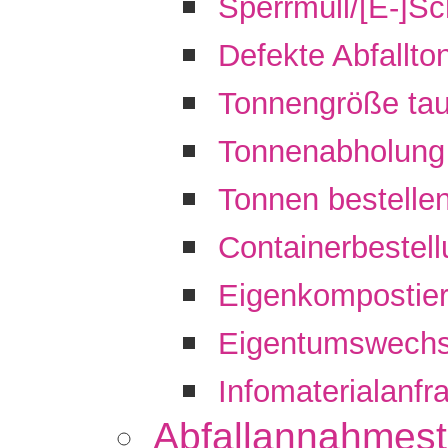
Sperrmüll/[E-]Sc
Defekte Abfallt
Tonnengröße ta
Tonnenabholung
Tonnen bestelle
Containerbestel
Eigenkompostier
Eigentumswechs
Infomaterialanfr
Abfallannahmest