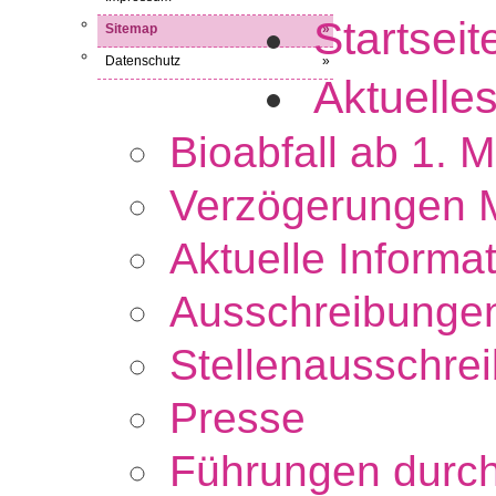
Startsei
Sitemap
»
Datenschutz
»
Aktuell
Bioabfall ab 1. 
Verzögerungen M
Aktuelle Informa
Ausschreibunge
Stellenausschre
Presse
Führungen durc