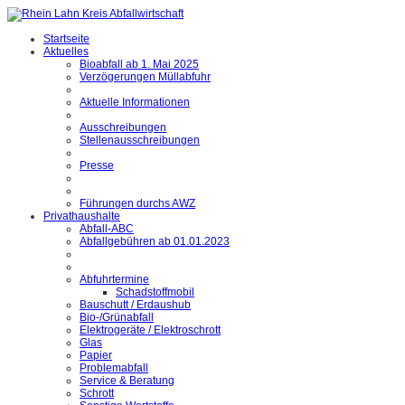
Startseite
Aktuelles
Bioabfall ab 1. Mai 2025
Verzögerungen Müllabfuhr
Aktuelle Informationen
Ausschreibungen
Stellenausschreibungen
Presse
Führungen durchs AWZ
Privathaushalte
Abfall-ABC
Abfallgebühren ab 01.01.2023
Abfuhrtermine
Schadstoffmobil
Bauschutt / Erdaushub
Bio-/Grünabfall
Elektrogeräte / Elektroschrott
Glas
Papier
Problemabfall
Service & Beratung
Schrott