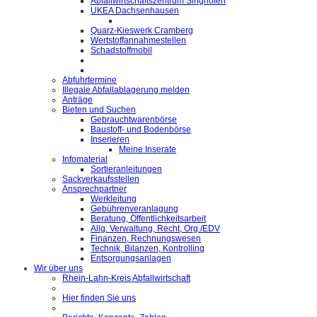
Abfallwirtschaftszentrum Singhofen
UKEA Dachsenhausen
Quarz-Kieswerk Cramberg
Wertstoffannahmestellen
Schadstoffmobil
Abfuhrtermine
Illegale Abfallablagerung melden
Anträge
Bieten und Suchen
Gebrauchtwarenbörse
Baustoff- und Bodenbörse
Inserieren
Meine Inserate
Infomaterial
Sortieranleitungen
Sackverkaufsstellen
Ansprechpartner
Werkleitung
Gebührenveranlagung
Beratung, Öffentlichkeitsarbeit
Allg. Verwaltung, Recht, Org./EDV
Finanzen, Rechnungswesen
Technik, Bilanzen, Kontrolling
Entsorgungsanlagen
Wir über uns
Rhein-Lahn-Kreis Abfallwirtschaft
Hier finden Sie uns