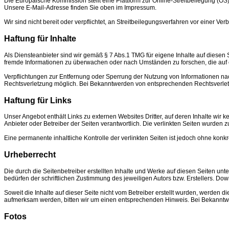
Die Europäische Kommission stellt eine Plattform zur Online-Streitbeilegung (OS)
Unsere E-Mail-Adresse finden Sie oben im Impressum.
Wir sind nicht bereit oder verpflichtet, an Streitbeilegungsverfahren vor einer Ve
Haftung für Inhalte
Als Diensteanbieter sind wir gemäß § 7 Abs.1 TMG für eigene Inhalte auf diesen S
fremde Informationen zu überwachen oder nach Umständen zu forschen, die auf e
Verpflichtungen zur Entfernung oder Sperrung der Nutzung von Informationen nac
Rechtsverletzung möglich. Bei Bekanntwerden von entsprechenden Rechtsverlet
Haftung für Links
Unser Angebot enthält Links zu externen Websites Dritter, auf deren Inhalte wir 
Anbieter oder Betreiber der Seiten verantwortlich. Die verlinkten Seiten wurden 
Eine permanente inhaltliche Kontrolle der verlinkten Seiten ist jedoch ohne ko
Urheberrecht
Die durch die Seitenbetreiber erstellten Inhalte und Werke auf diesen Seiten un
bedürfen der schriftlichen Zustimmung des jeweiligen Autors bzw. Erstellers. Dow
Soweit die Inhalte auf dieser Seite nicht vom Betreiber erstellt wurden, werden d
aufmerksam werden, bitten wir um einen entsprechenden Hinweis. Bei Bekanntw
Fotos