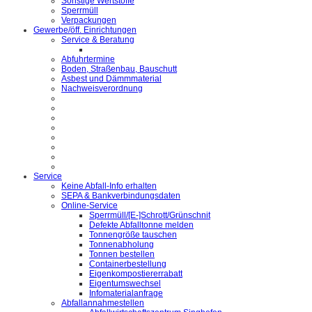
Sonstige Wertstoffe
Sperrmüll
Verpackungen
Gewerbe/öff. Einrichtungen
Service & Beratung
Abfuhrtermine
Boden, Straßenbau, Bauschutt
Asbest und Dämmmaterial
Nachweisverordnung
Service
Keine Abfall-Info erhalten
SEPA & Bankverbindungsdaten
Online-Service
Sperrmüll/[E-]Schrott/Grünschnit
Defekte Abfalltonne melden
Tonnengröße tauschen
Tonnenabholung
Tonnen bestellen
Containerbestellung
Eigenkompostiererrabatt
Eigentumswechsel
Infomaterialanfrage
Abfallannahmestellen