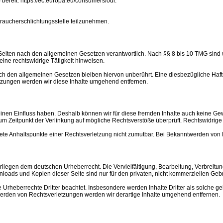
 bereit: https://ec.europa.eu/consumers/odr.
rbraucherschlichtungsstelle teilzunehmen.
eiten nach den allgemeinen Gesetzen verantwortlich. Nach §§ 8 bis 10 TMG sind wir
ine rechtswidrige Tätigkeit hinweisen.
h den allgemeinen Gesetzen bleiben hiervon unberührt. Eine diesbezügliche Haftu
zungen werden wir diese Inhalte umgehend entfernen.
keinen Einfluss haben. Deshalb können wir für diese fremden Inhalte auch keine Gewä
zum Zeitpunkt der Verlinkung auf mögliche Rechtsverstöße überprüft. Rechtswidrige
nkrete Anhaltspunkte einer Rechtsverletzung nicht zumutbar. Bei Bekanntwerden vo
terliegen dem deutschen Urheberrecht. Die Vervielfältigung, Bearbeitung, Verbrei
nloads und Kopien dieser Seite sind nur für den privaten, nicht kommerziellen Gebr
ie Urheberrechte Dritter beachtet. Insbesondere werden Inhalte Dritter als solche 
erden von Rechtsverletzungen werden wir derartige Inhalte umgehend entfernen.