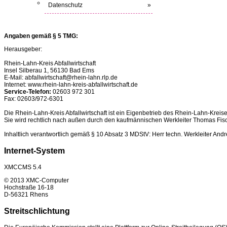
Datenschutz
»
Angaben gemäß § 5 TMG:
Herausgeber:
Rhein-Lahn-Kreis Abfallwirtschaft
Insel Silberau 1, 56130 Bad Ems
E-Mail: abfallwirtschaft@rhein-lahn.rlp.de
Internet: www.rhein-lahn-kreis-abfallwirtschaft.de
Service-Telefon:
02603 972 301
Fax: 02603/972-6301
Die Rhein-Lahn-Kreis Abfallwirtschaft ist ein Eigenbetrieb des Rhein-Lahn-Kreise
Sie wird rechtlich nach außen durch den kaufmännischen Werkleiter Thomas Fisc
Inhaltlich verantwortlich gemäß § 10 Absatz 3 MDStV: Herr techn. Werkleiter And
Internet-System
XMCCMS 5.4
© 2013 XMC-Computer
Hochstraße 16-18
D-56321 Rhens
Streitschlichtung