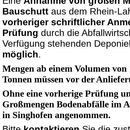
Eine
Annahme von großen M
Bauschutt
aus dem Rhein-Lah
vorheriger schriftlicher Anm
Prüfung
durch die Abfallwirtsc
Verfügung stehenden Deponie
möglich
.
Mengen ab einem Volumen von 
Tonnen müssen vor der Anliefer
Ohne eine vorherige Prüfung u
Großmengen Bodenabfälle im A
in Singhofen angenommen.
Bitte
kontaktieren
Sie die zus