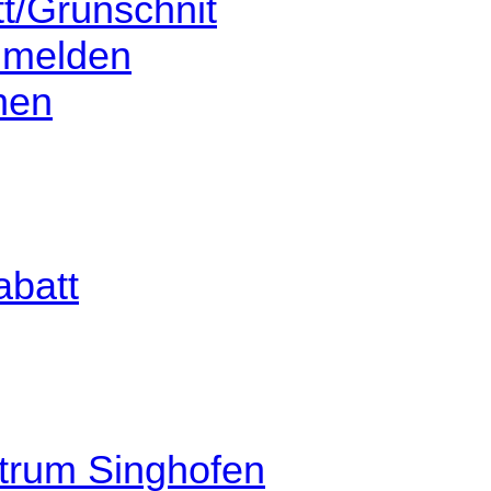
tt/Grünschnit
e melden
hen
abatt
ntrum Singhofen