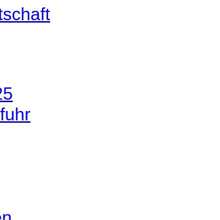
25
fuhr
en