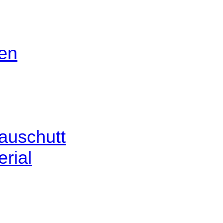
gen
auschutt
rial