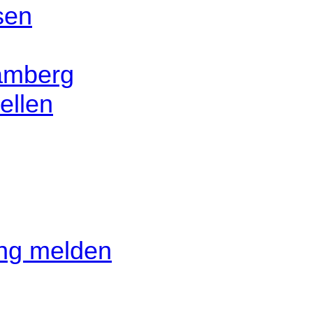
sen
amberg
ellen
ung melden