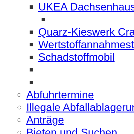
UKEA Dachsenhau
Quarz-Kieswerk Cr
Wertstoffannahmest
Schadstoffmobil
Abfuhrtermine
Illegale Abfallablager
Anträge
Bieten und Suchen