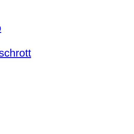
b
schrott