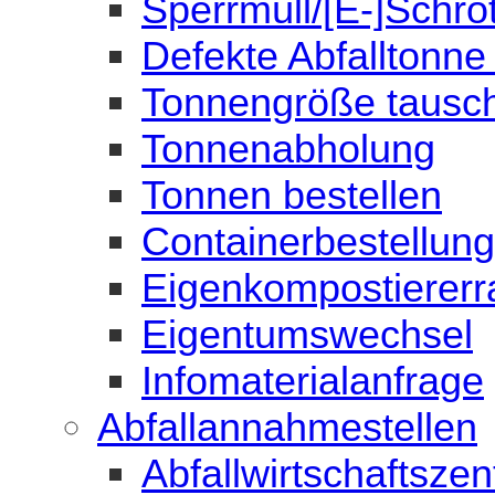
Sperrmüll/[E-]Schro
Defekte Abfalltonn
Tonnengröße tausc
Tonnenabholung
Tonnen bestellen
Containerbestellung
Eigenkompostiererr
Eigentumswechsel
Infomaterialanfrage
Abfallannahmestellen
Abfallwirtschaftsze