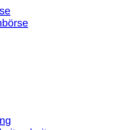
se
nbörse
ung