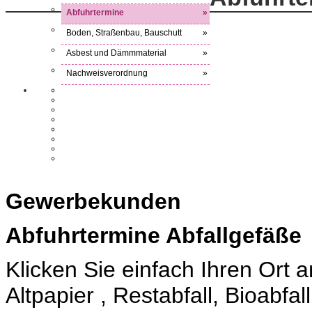
Abfuhrtermine
»
Boden, Straßenbau, Bauschutt
»
Asbest und Dämmmaterial
»
Nachweisverordnung
»
Gewerbekunden
Abfuhrtermine Abfallgefäße
Klicken Sie einfach Ihren Ort
Altpapier , Restabfall, Bioabfa