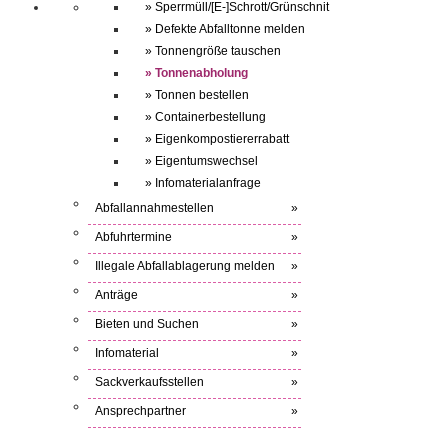
» Sperrmüll/[E-]Schrott/Grünschnit
» Defekte Abfalltonne melden
» Tonnengröße tauschen
» Tonnenabholung
» Tonnen bestellen
» Containerbestellung
» Eigenkompostiererrabatt
» Eigentumswechsel
» Infomaterialanfrage
Abfallannahmestellen
»
Abfuhrtermine
»
Illegale Abfallablagerung melden
»
Anträge
»
Bieten und Suchen
»
Infomaterial
»
Sackverkaufsstellen
»
Ansprechpartner
»