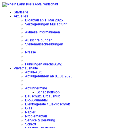
Startseite
Aktuelles
Bioabfall ab 1. Mai 2025
Verzögerungen Müllabfuhr
Aktuelle Informationen
Ausschreibungen
Stellenausschreibungen
Presse
Führungen durchs AWZ
Privathaushalte
Abfall-ABC
Abfallgebühren ab 01.01.2023
Abfuhrtermine
Schadstoffmobil
Bauschutt / Erdaushub
Bio-/Grünabfall
Elektrogeräte / Elektroschrott
Glas
Papier
Problemabfall
Service & Beratung
Schrott