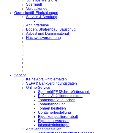
Sonstige Wertstoffe
Sperrmüll
Verpackungen
Gewerbe/öff. Einrichtungen
Service & Beratung
Abfuhrtermine
Boden, Straßenbau, Bauschutt
Asbest und Dämmmaterial
Nachweisverordnung
Service
Keine Abfall-Info erhalten
SEPA & Bankverbindungsdaten
Online-Service
Sperrmüll/[E-]Schrott/Grünschnit
Defekte Abfalltonne melden
Tonnengröße tauschen
Tonnenabholung
Tonnen bestellen
Containerbestellung
Eigenkompostiererrabatt
Eigentumswechsel
Infomaterialanfrage
Abfallannahmestellen