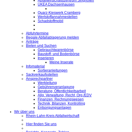
Abfallwirtschaftszentrum Singhofen
UKEA Dachsenhausen
Quarz-Kieswerk Cramberg
Wertstoffannahmestellen
Schadstoffmobil
Abfuhrtermine
Illegale Abfallablagerung melden
Anträge
Bieten und Suchen
Gebrauchtwarenbörse
Baustoff- und Bodenbörse
Inserieren
Meine Inserate
Infomaterial
Sortieranleitungen
Sackverkaufsstellen
Ansprechpartner
Werkleitung
Gebührenveranlagung
Beratung, Öffentlichkeitsarbeit
Allg. Verwaltung, Recht, Org./EDV
Finanzen, Rechnungswesen
Technik, Bilanzen, Kontrolling
Entsorgungsanlagen
Wir über uns
Rhein-Lahn-Kreis Abfallwirtschaft
Hier finden Sie uns