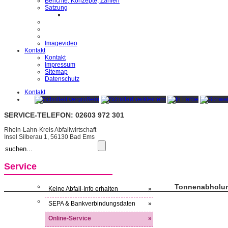
Berichte, Konzepte, Zahlen
Satzung
Imagevideo
Kontakt
Kontakt
Impressum
Sitemap
Datenschutz
Kontakt
SERVICE-TELEFON: 02603 972 301
Rhein-Lahn-Kreis Abfallwirtschaft
Insel Silberau 1, 56130 Bad Ems
Service
Tonnenabholu
Keine Abfall-Info erhalten
»
SEPA & Bankverbindungsdaten
»
Online-Service
»