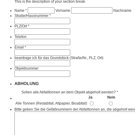
This is the description of your section break.
Name
*
Vorname
Nachname
Straße/Hausnummer
*
PLZ/Ort
*
Telefon
Email
*
beantrage ich für das Grundstück (Straße/Nr., PLZ, Ort)
Objektnummer
ABHOLUNG
Sollen alle Abfalltonnen an dem Objekt abgeholt werden?
*
Ja
Nein
Alle Tonnen (Restabfall, Altpapier, Bioabfall)
Bitte geben Sie die Gefäßnummern der Abfalltonnen an, die abgeholt wer