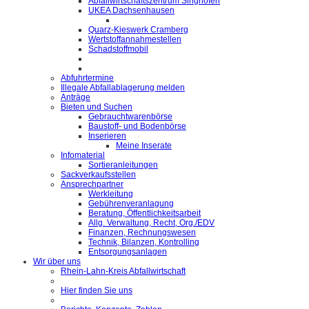
Abfallwirtschaftszentrum Singhofen
UKEA Dachsenhausen
Quarz-Kieswerk Cramberg
Wertstoffannahmestellen
Schadstoffmobil
Abfuhrtermine
Illegale Abfallablagerung melden
Anträge
Bieten und Suchen
Gebrauchtwarenbörse
Baustoff- und Bodenbörse
Inserieren
Meine Inserate
Infomaterial
Sortieranleitungen
Sackverkaufsstellen
Ansprechpartner
Werkleitung
Gebührenveranlagung
Beratung, Öffentlichkeitsarbeit
Allg. Verwaltung, Recht, Org./EDV
Finanzen, Rechnungswesen
Technik, Bilanzen, Kontrolling
Entsorgungsanlagen
Wir über uns
Rhein-Lahn-Kreis Abfallwirtschaft
Hier finden Sie uns