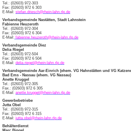
Tel.: (02603) 972-303
Fax: (02603) 972 6 303
E-Mail:
stefan.driesch@rhein-lahn.rlp.de
Verbandsgemeinde Nastätten, Stadt Lahnstein
Fabienne Heuzeroth
Tel.: (02603) 972-304
Fax: (02603) 972 6 304
E-Mail:
fabienne.heuzeroth@rhein-lahn.rlp.de
Verbandsgemeinde Diez
Delia Riegel
Tel.: (02603) 972-504
Fax: (02603) 972 6 504
E-Mail:
delia.riegel@rhein-lahn.rlp.de
Verbandsgemeinde Aar-Einrich (ehem. VG Hahnstätten und VG Katzen
Bad Ems - Nassau (ehem. VG Nassau)
Anette Kruggel
Tel.: (02603) 972-305
Fax.: (02603) 972 6 305
E-Mail:
anette.kruggel@rhein-lahn.rlp.de
Gewerbebetriebe
Jutta Obel
Tel.: (02603) 972-315
Fax: (02603) 972 6 315
E-Mail:
jutta.obel@rhein-lahn.rlp.de
Behälterdienst
Marc Bingel