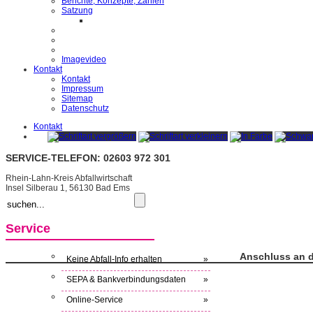
Berichte, Konzepte, Zahlen
Satzung
Imagevideo
Kontakt
Kontakt
Impressum
Sitemap
Datenschutz
Kontakt
SERVICE-TELEFON: 02603 972 301
Rhein-Lahn-Kreis Abfallwirtschaft
Insel Silberau 1, 56130 Bad Ems
Service
Anschluss an d
Keine Abfall-Info erhalten
»
SEPA & Bankverbindungsdaten
»
Online-Service
»