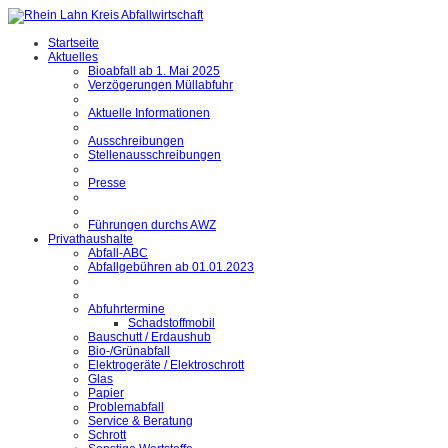
Startseite
Aktuelles
Bioabfall ab 1. Mai 2025
Verzögerungen Müllabfuhr
Aktuelle Informationen
Ausschreibungen
Stellenausschreibungen
Presse
Führungen durchs AWZ
Privathaushalte
Abfall-ABC
Abfallgebühren ab 01.01.2023
Abfuhrtermine
Schadstoffmobil
Bauschutt / Erdaushub
Bio-/Grünabfall
Elektrogeräte / Elektroschrott
Glas
Papier
Problemabfall
Service & Beratung
Schrott