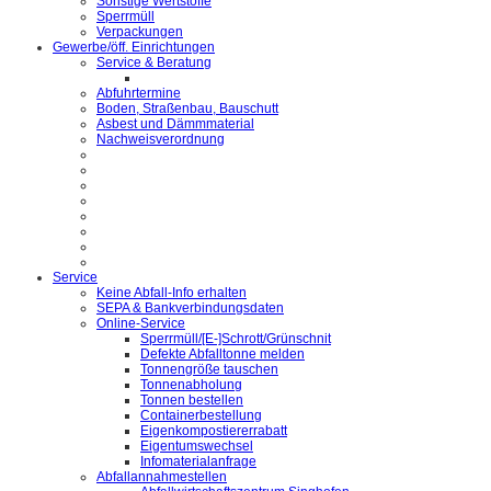
Sonstige Wertstoffe
Sperrmüll
Verpackungen
Gewerbe/öff. Einrichtungen
Service & Beratung
Abfuhrtermine
Boden, Straßenbau, Bauschutt
Asbest und Dämmmaterial
Nachweisverordnung
Service
Keine Abfall-Info erhalten
SEPA & Bankverbindungsdaten
Online-Service
Sperrmüll/[E-]Schrott/Grünschnit
Defekte Abfalltonne melden
Tonnengröße tauschen
Tonnenabholung
Tonnen bestellen
Containerbestellung
Eigenkompostiererrabatt
Eigentumswechsel
Infomaterialanfrage
Abfallannahmestellen