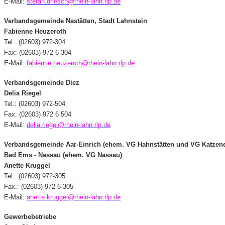
E-Mail:
stefan.driesch@rhein-lahn.rlp.de
Verbandsgemeinde Nastätten, Stadt Lahnstein
Fabienne Heuzeroth
Tel.: (02603) 972-304
Fax: (02603) 972 6 304
E-Mail:
fabienne.heuzeroth@rhein-lahn.rlp.de
Verbandsgemeinde Diez
Delia Riegel
Tel.: (02603) 972-504
Fax: (02603) 972 6 504
E-Mail:
delia.riegel@rhein-lahn.rlp.de
Verbandsgemeinde Aar-Einrich (ehem. VG Hahnstätten und VG Katzen
Bad Ems - Nassau (ehem. VG Nassau)
Anette Kruggel
Tel.: (02603) 972-305
Fax.: (02603) 972 6 305
E-Mail:
anette.kruggel@rhein-lahn.rlp.de
Gewerbebetriebe