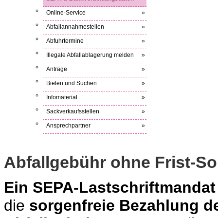
Online-Service
»
Abfallannahmestellen
»
Abfuhrtermine
»
Illegale Abfallablagerung melden
»
Anträge
»
Bieten und Suchen
»
Infomaterial
»
Sackverkaufsstellen
»
Ansprechpartner
»
Abfallgebühr ohne Frist-So
Ein SEPA-Lastschriftmandat
die
sorgenfreie Bezahlung d