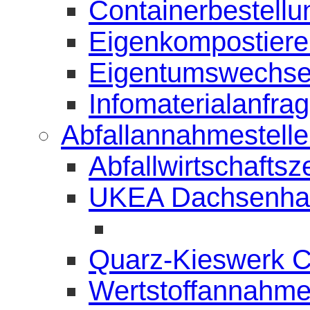
Containerbestellu
Eigenkompostierer
Eigentumswechse
Infomaterialanfra
Abfallannahmestell
Abfallwirtschafts
UKEA Dachsenha
Quarz-Kieswerk 
Wertstoffannahme