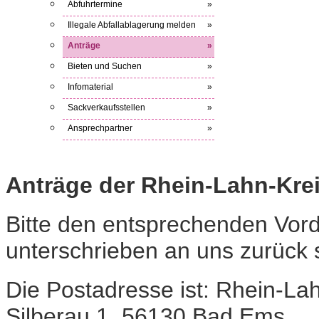
Abfuhrtermine
»
Illegale Abfallablagerung melden
»
Anträge
»
Bieten und Suchen
»
Infomaterial
»
Sackverkaufsstellen
»
Ansprechpartner
»
Anträge der Rhein-Lahn-Krei
Bitte den entsprechenden Vord
unterschrieben an uns zurück
Die Postadresse ist:
Rhein-Lahn
Silberau 1, 56130 Bad Ems