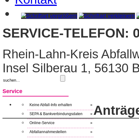
SERVICE-TELEFON: 0
Rhein-Lahn-Kreis Abfallw
Insel Silberau 1, 56130
Service
Keine Abfall-Info erhalten
»
Anträg
SEPA & Bankverbindungsdaten
»
Online-Service
»
Abfallannahmestellen
»