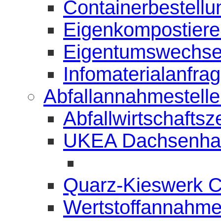
Containerbestellu
Eigenkompostierer
Eigentumswechse
Infomaterialanfra
Abfallannahmestell
Abfallwirtschafts
UKEA Dachsenha
Quarz-Kieswerk 
Wertstoffannahme