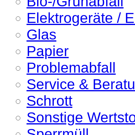
Bio-/Grünabfall
Elektrogeräte / E
Glas
Papier
Problemabfall
Service & Berat
Schrott
Sonstige Wertsto
Sperrmüll