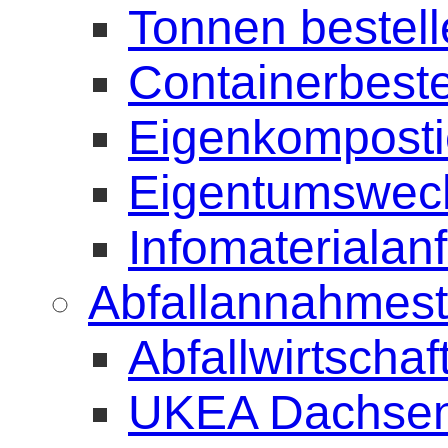
Tonnen bestel
Containerbeste
Eigenkomposti
Eigentumswec
Infomaterialan
Abfallannahmest
Abfallwirtscha
UKEA Dachse