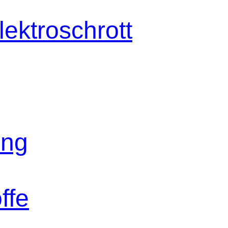
lektroschrott
ung
ffe