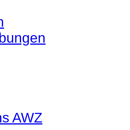
n
ibungen
hs AWZ