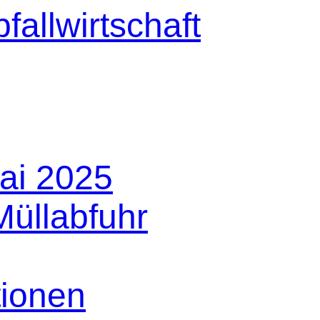
Mai 2025
üllabfuhr
tionen