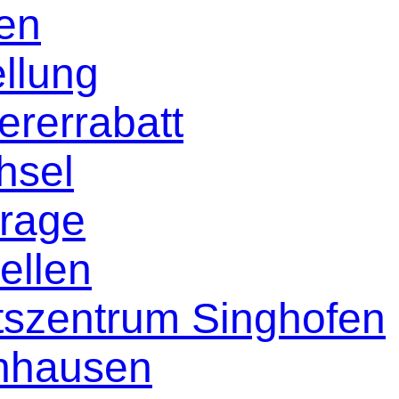
len
llung
ererrabatt
hsel
frage
ellen
ftszentrum Singhofen
nhausen