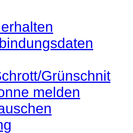
 erhalten
bindungsdaten
Schrott/Grünschnit
tonne melden
tauschen
ng