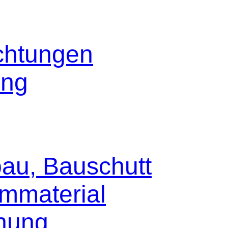
ichtungen
ung
au, Bauschutt
mmaterial
nung