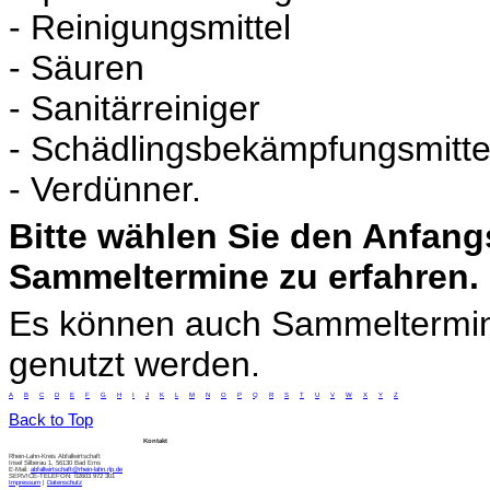
- Reinigungsmittel
- Säuren
- Sanitärreiniger
- Schädlingsbekämpfungsmitte
- Verdünner.
Bitte wählen Sie den Anfang
Sammeltermine zu erfahren.
Es können auch Sammeltermi
genutzt werden.
A
B
C
D
E
F
G
H
I
J
K
L
M
N
O
P
Q
R
S
T
U
V
W
X
Y
Z
Back to Top
Kontakt
Rhein-Lahn-Kreis Abfallwirtschaft
Insel Silberau 1, 56130 Bad Ems
E-Mail:
abfallwirtschaft@rhein-lahn.rlp.de
SERVICE-TELEFON: 02603 972 301
Impressum
|
Datenschutz