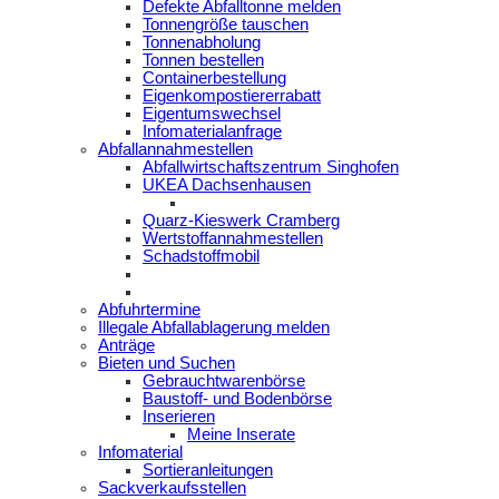
Defekte Abfalltonne melden
Tonnengröße tauschen
Tonnenabholung
Tonnen bestellen
Containerbestellung
Eigenkompostiererrabatt
Eigentumswechsel
Infomaterialanfrage
Abfallannahmestellen
Abfallwirtschaftszentrum Singhofen
UKEA Dachsenhausen
Quarz-Kieswerk Cramberg
Wertstoffannahmestellen
Schadstoffmobil
Abfuhrtermine
Illegale Abfallablagerung melden
Anträge
Bieten und Suchen
Gebrauchtwarenbörse
Baustoff- und Bodenbörse
Inserieren
Meine Inserate
Infomaterial
Sortieranleitungen
Sackverkaufsstellen