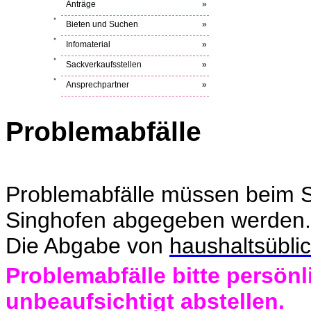
Anträge
»
Bieten und Suchen
»
Infomaterial
»
Sackverkaufsstellen
»
Ansprechpartner
»
Problemabfälle
Problemabfälle müssen beim S
Singhofen abgegeben werden.
Die Abgabe von
haushaltsübli
Problemabfälle bitte persönl
unbeaufsichtigt abstellen.