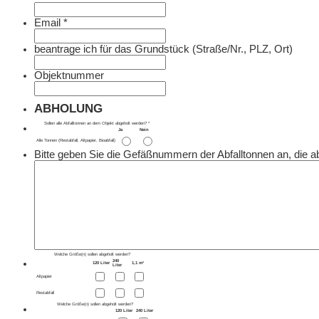
Email
*
beantrage ich für das Grundstück (Straße/Nr., PLZ, Ort)
Objektnummer
ABHOLUNG
Sollen alle Abfalltonnen an dem Objekt abgeholt werden?
*
Ja
Nein
Alle Tonnen (Restabfall, Altpapier, Bioabfall)
Bitte geben Sie die Gefäßnummern der Abfalltonnen an, die a
Welche Größe(n) sollen abgeholt werden?
240
120 Liter
1,1 m³
Liter
Altpapier
Restabfall
Welche Größe(n) sollen abgeholt werden?
120 Liter
240 Liter