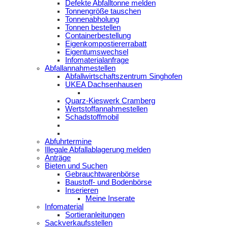
Defekte Abfalltonne melden
Tonnengröße tauschen
Tonnenabholung
Tonnen bestellen
Containerbestellung
Eigenkompostiererrabatt
Eigentumswechsel
Infomaterialanfrage
Abfallannahmestellen
Abfallwirtschaftszentrum Singhofen
UKEA Dachsenhausen
Quarz-Kieswerk Cramberg
Wertstoffannahmestellen
Schadstoffmobil
Abfuhrtermine
Illegale Abfallablagerung melden
Anträge
Bieten und Suchen
Gebrauchtwarenbörse
Baustoff- und Bodenbörse
Inserieren
Meine Inserate
Infomaterial
Sortieranleitungen
Sackverkaufsstellen