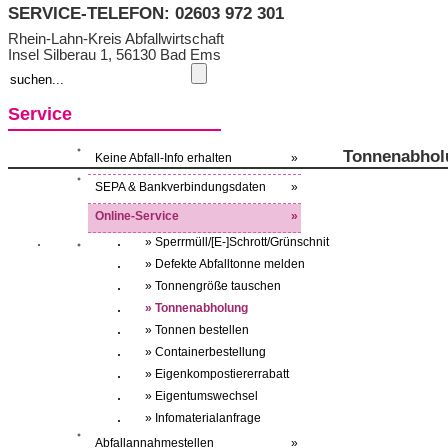
SERVICE-TELEFON: 02603 972 301
Rhein-Lahn-Kreis Abfallwirtschaft
Insel Silberau 1, 56130 Bad Ems
Service
Tonnenabhol
Keine Abfall-Info erhalten
»
SEPA & Bankverbindungsdaten
»
Online-Service
»
» Sperrmüll/[E-]Schrott/Grünschnit
» Defekte Abfalltonne melden
» Tonnengröße tauschen
» Tonnenabholung
» Tonnen bestellen
» Containerbestellung
» Eigenkompostiererrabatt
» Eigentumswechsel
» Infomaterialanfrage
Abfallannahmestellen
»