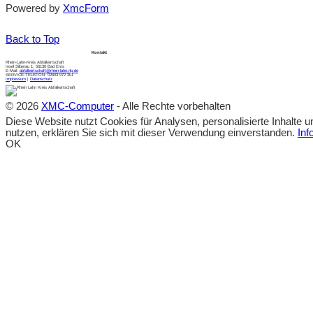
Powered by
XmcForm
Back to Top
Kontakt
Rhein-Lahn-Kreis Abfallwirtschaft
Insel Silberau 1, 56130 Bad Ems
E-Mail:
abfallwirtschaft@rhein-lahn.rlp.de
SERVICE-TELEFON: 02603 972 301
Impressum
|
Datenschutz
© 2026
XMC-Computer
- Alle Rechte vorbehalten
Diese Website nutzt Cookies für Analysen, personalisierte Inhalte 
nutzen, erklären Sie sich mit dieser Verwendung einverstanden.
Inf
OK