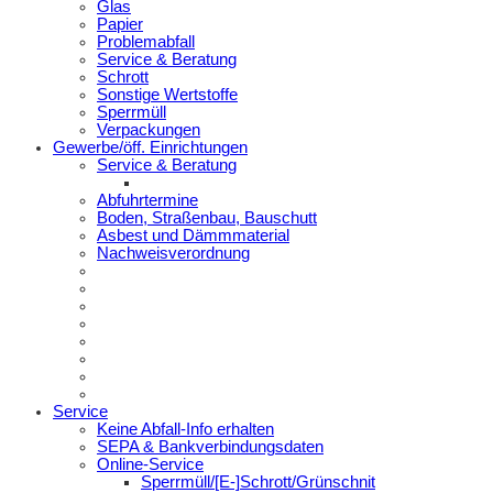
Glas
Papier
Problemabfall
Service & Beratung
Schrott
Sonstige Wertstoffe
Sperrmüll
Verpackungen
Gewerbe/öff. Einrichtungen
Service & Beratung
Abfuhrtermine
Boden, Straßenbau, Bauschutt
Asbest und Dämmmaterial
Nachweisverordnung
Service
Keine Abfall-Info erhalten
SEPA & Bankverbindungsdaten
Online-Service
Sperrmüll/[E-]Schrott/Grünschnit