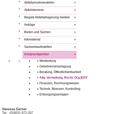
Abfallannahmestellen
»
Abfuhrtermine
»
Illegale Abfallablagerung melden
»
Anträge
»
Bieten und Suchen
»
Infomaterial
»
Sackverkaufsstellen
»
Ansprechpartner
»
» Werkleitung
» Gebührenveranlagung
» Beratung, Öffentlichkeitsarbeit
» Allg. Verwaltung, Recht, Org./EDV
» Finanzen, Rechnungswesen
» Technik, Bilanzen, Kontrolling
» Entsorgungsanlagen
Vanessa Gerner
Tel.: (02603) 972-297