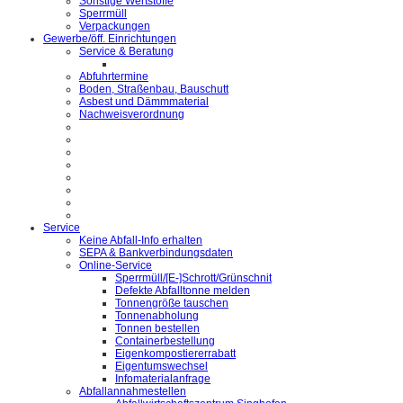
Sonstige Wertstoffe
Sperrmüll
Verpackungen
Gewerbe/öff. Einrichtungen
Service & Beratung
Abfuhrtermine
Boden, Straßenbau, Bauschutt
Asbest und Dämmmaterial
Nachweisverordnung
Service
Keine Abfall-Info erhalten
SEPA & Bankverbindungsdaten
Online-Service
Sperrmüll/[E-]Schrott/Grünschnit
Defekte Abfalltonne melden
Tonnengröße tauschen
Tonnenabholung
Tonnen bestellen
Containerbestellung
Eigenkompostiererrabatt
Eigentumswechsel
Infomaterialanfrage
Abfallannahmestellen