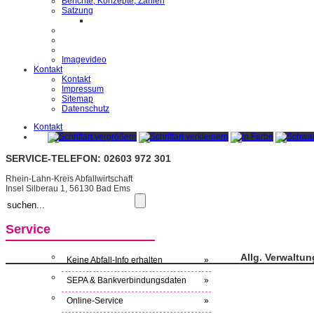
Berichte, Konzepte, Zahlen
Satzung
Imagevideo
Kontakt
Kontakt
Impressum
Sitemap
Datenschutz
Kontakt
SERVICE-TELEFON: 02603 972 301
Rhein-Lahn-Kreis Abfallwirtschaft
Insel Silberau 1, 56130 Bad Ems
Service
Allg. Verwaltun
Keine Abfall-Info erhalten
»
SEPA & Bankverbindungsdaten
»
Online-Service
»