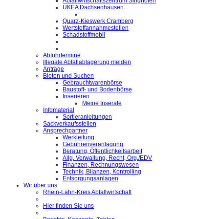
Abfallwirtschaftszentrum Singhofen
UKEA Dachsenhausen
Quarz-Kieswerk Cramberg
Wertstoffannahmestellen
Schadstoffmobil
Abfuhrtermine
Illegale Abfallablagerung melden
Anträge
Bieten und Suchen
Gebrauchtwarenbörse
Baustoff- und Bodenbörse
Inserieren
Meine Inserate
Infomaterial
Sortieranleitungen
Sackverkaufsstellen
Ansprechpartner
Werkleitung
Gebührenveranlagung
Beratung, Öffentlichkeitsarbeit
Allg. Verwaltung, Recht, Org./EDV
Finanzen, Rechnungswesen
Technik, Bilanzen, Kontrolling
Entsorgungsanlagen
Wir über uns
Rhein-Lahn-Kreis Abfallwirtschaft
Hier finden Sie uns