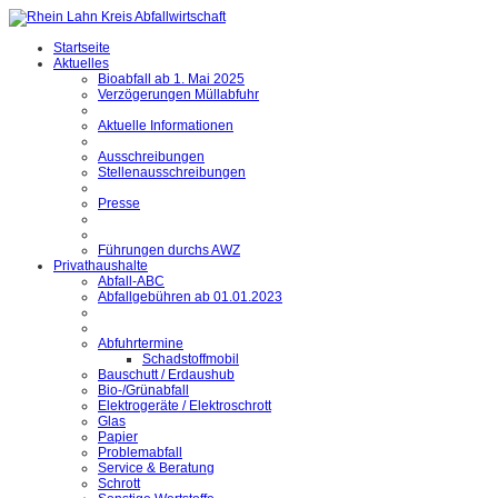
Startseite
Aktuelles
Bioabfall ab 1. Mai 2025
Verzögerungen Müllabfuhr
Aktuelle Informationen
Ausschreibungen
Stellenausschreibungen
Presse
Führungen durchs AWZ
Privathaushalte
Abfall-ABC
Abfallgebühren ab 01.01.2023
Abfuhrtermine
Schadstoffmobil
Bauschutt / Erdaushub
Bio-/Grünabfall
Elektrogeräte / Elektroschrott
Glas
Papier
Problemabfall
Service & Beratung
Schrott