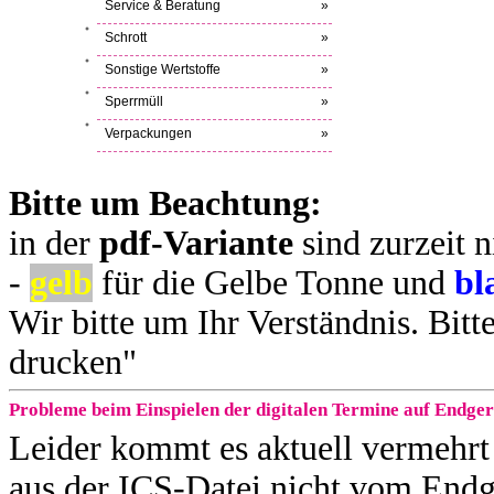
Service & Beratung
»
Schrott
»
Sonstige Wertstoffe
»
Sperrmüll
»
Verpackungen
»
Bitte um Beachtung:
in der
pdf-Variante
sind zurzeit n
-
gelb
für die Gelbe Tonne und
bl
Wir bitte um Ihr Verständnis. Bitt
drucken"
Probleme beim Einspielen der digitalen Termine auf Endge
Leider kommt es aktuell vermehrt
aus der ICS-Datei nicht vom End