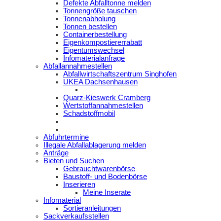
Defekte Abfalltonne melden
Tonnengröße tauschen
Tonnenabholung
Tonnen bestellen
Containerbestellung
Eigenkompostiererrabatt
Eigentumswechsel
Infomaterialanfrage
Abfallannahmestellen
Abfallwirtschaftszentrum Singhofen
UKEA Dachsenhausen
Quarz-Kieswerk Cramberg
Wertstoffannahmestellen
Schadstoffmobil
Abfuhrtermine
Illegale Abfallablagerung melden
Anträge
Bieten und Suchen
Gebrauchtwarenbörse
Baustoff- und Bodenbörse
Inserieren
Meine Inserate
Infomaterial
Sortieranleitungen
Sackverkaufsstellen