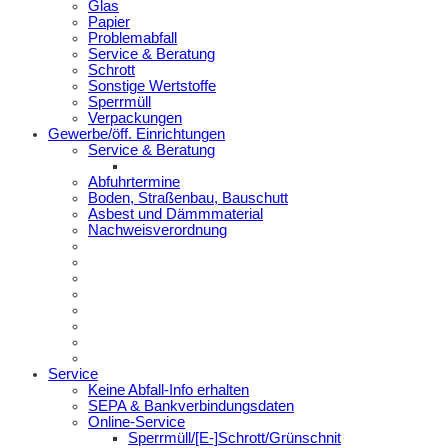
Glas
Papier
Problemabfall
Service & Beratung
Schrott
Sonstige Wertstoffe
Sperrmüll
Verpackungen
Gewerbe/öff. Einrichtungen
Service & Beratung
Abfuhrtermine
Boden, Straßenbau, Bauschutt
Asbest und Dämmmaterial
Nachweisverordnung
Service
Keine Abfall-Info erhalten
SEPA & Bankverbindungsdaten
Online-Service
Sperrmüll/[E-]Schrott/Grünschnit