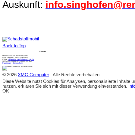
Auskunft:
info.singhofen@re
Schadstoffmobil
Back to Top
Kontakt
Rhein-Lahn-Kreis Abfallwirtschaft
Insel Silberau 1, 56130 Bad Ems
E-Mail:
abfallwirtschaft@rhein-lahn.rlp.de
SERVICE-TELEFON: 02603 972 301
Impressum
|
Datenschutz
© 2026
XMC-Computer
- Alle Rechte vorbehalten
Diese Website nutzt Cookies für Analysen, personalisierte Inhalte 
nutzen, erklären Sie sich mit dieser Verwendung einverstanden.
Inf
OK