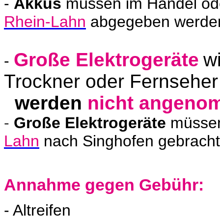
-
Akkus
müssen im Handel od
Rhein-Lahn
abgegeben werde
Große Elektrogeräte
w
-
Trockner oder Fernseher
werden
nicht
angenom
-
Große Elektrogeräte
müssen
Lahn
nach Singhofen gebrach
Annahme gegen Gebühr:
- Altreifen