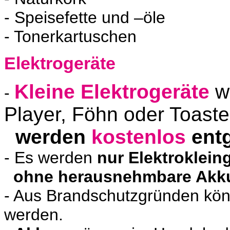
- Speisefette und –öle
-
Tonerkartuschen
Elektrogeräte
Kleine Elektrogeräte
wi
-
Player, Föhn oder Toaste
werden
kostenlos
ent
-
Es werden
nur Elektroklein
ohne herausnehmbare Akk
- Aus Brandschutzgründen kö
werden.