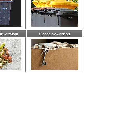
iererrabatt
Eigentumswechsel