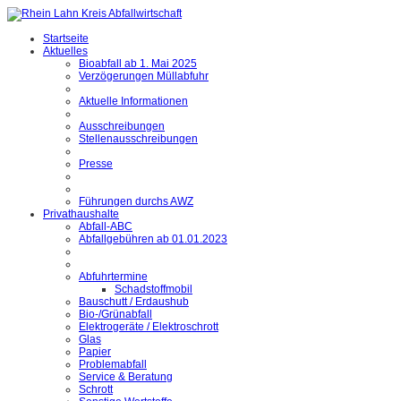
Startseite
Aktuelles
Bioabfall ab 1. Mai 2025
Verzögerungen Müllabfuhr
Aktuelle Informationen
Ausschreibungen
Stellenausschreibungen
Presse
Führungen durchs AWZ
Privathaushalte
Abfall-ABC
Abfallgebühren ab 01.01.2023
Abfuhrtermine
Schadstoffmobil
Bauschutt / Erdaushub
Bio-/Grünabfall
Elektrogeräte / Elektroschrott
Glas
Papier
Problemabfall
Service & Beratung
Schrott