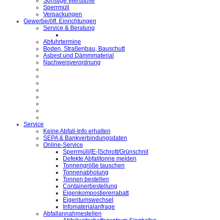
Sonstige Wertstoffe
Sperrmüll
Verpackungen
Gewerbe/öff. Einrichtungen
Service & Beratung
Abfuhrtermine
Boden, Straßenbau, Bauschutt
Asbest und Dämmmaterial
Nachweisverordnung
Service
Keine Abfall-Info erhalten
SEPA & Bankverbindungsdaten
Online-Service
Sperrmüll/[E-]Schrott/Grünschnit
Defekte Abfalltonne melden
Tonnengröße tauschen
Tonnenabholung
Tonnen bestellen
Containerbestellung
Eigenkompostiererrabatt
Eigentumswechsel
Infomaterialanfrage
Abfallannahmestellen