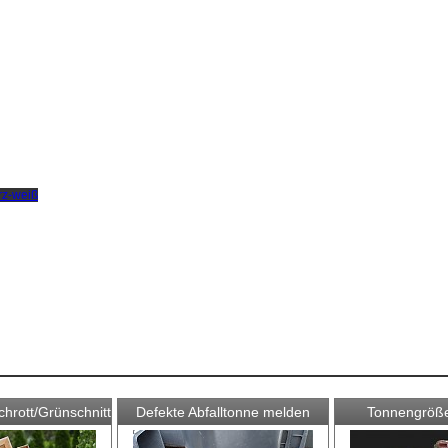
hrott/Grünschnitt
Defekte Abfalltonne melden
Tonnengröße