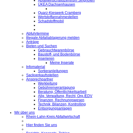
Abfallwirtschaftszentrum Singhofen
UKEA Dachsenhausen
Quarz-Kieswerk Cramberg
Wertstoffannahmestellen
Schadstoffmobil
Abfuhrtermine
Illegale Abfallablagerung melden
Anträge
Bieten und Suchen
Gebrauchtwarenbörse
Baustoff- und Bodenbörse
Inserieren
Meine Inserate
Infomaterial
Sortieranleitungen
Sackverkaufsstellen
Ansprechpartner
Werkleitung
Gebührenveranlagung
Beratung, Öffentlichkeitsarbeit
Allg. Verwaltung, Recht, Org./EDV
Finanzen, Rechnungswesen
Technik, Bilanzen, Kontrolling
Entsorgungsanlagen
Wir über uns
Rhein-Lahn-Kreis Abfallwirtschaft
Hier finden Sie uns