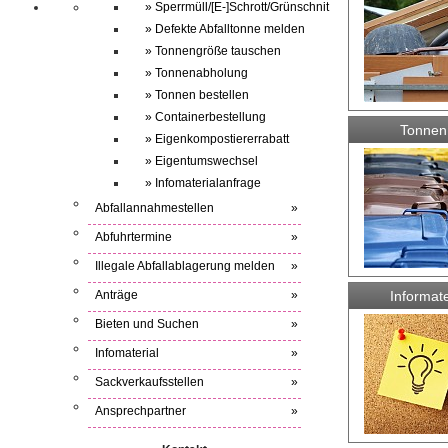
» Sperrmüll/[E-]Schrott/Grünschnit
» Defekte Abfalltonne melden
» Tonnengröße tauschen
» Tonnenabholung
» Tonnen bestellen
» Containerbestellung
Tonnen 
» Eigenkompostiererrabatt
» Eigentumswechsel
» Infomaterialanfrage
Abfallannahmestellen
»
Abfuhrtermine
»
Illegale Abfallablagerung melden
»
Anträge
»
Informate
Bieten und Suchen
»
Infomaterial
»
Sackverkaufsstellen
»
Ansprechpartner
»