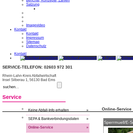
Berichte, Konzepte, Zahlen
Satzung
Imagevideo
Kontakt
Kontakt
Impressum
Sitemap
Datenschutz
Kontakt
SERVICE-TELEFON: 02603 972 301
Rhein-Lahn-Kreis Abfallwirtschaft
Insel Silberau 1, 56130 Bad Ems
Service
Online-Service
Keine Abfall-Info erhalten
»
SEPA & Bankverbindungsdaten
»
Sperrmuell/E-Sc
Online-Service
»