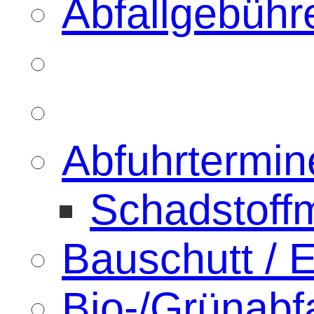
Abfallgebühr
Abfuhrtermin
Schadstoffm
Bauschutt / 
Bio-/Grünabfa