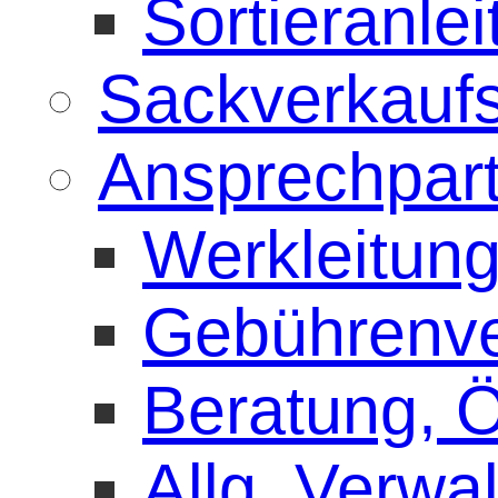
Sortieranle
Sackverkaufs
Ansprechpar
Werkleitun
Gebührenve
Beratung, Öf
Allg. Verwa