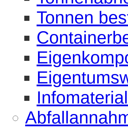
Tonnen best
Containerbe
Eigenkompos
Eigentumsw
Infomateria
Abfallannahm