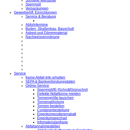
Sonstige Wertstoffe
Sperrmüll
Verpackungen
Gewerbe/öff. Einrichtungen
Service & Beratung
Abfuhrtermine
Boden, Straßenbau, Bauschutt
Asbest und Dämmmaterial
Nachweisverordnung
Service
Keine Abfall-Info erhalten
SEPA & Bankverbindungsdaten
Online-Service
Sperrmüll/[E-]Schrott/Grünschnit
Defekte Abfalltonne melden
Tonnengröße tauschen
Tonnenabholung
Tonnen bestellen
Containerbestellung
Eigenkompostiererrabatt
Eigentumswechsel
Infomaterialanfrage
Abfallannahmestellen