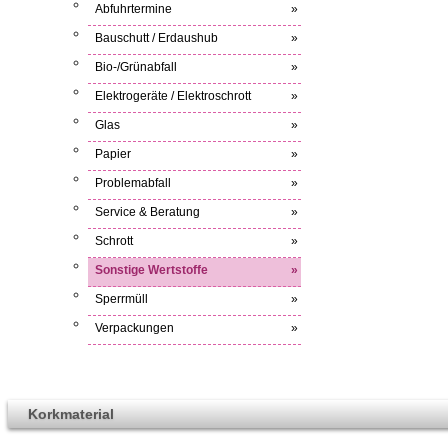
Abfuhrtermine
»
Bauschutt / Erdaushub
»
Bio-/Grünabfall
»
Elektrogeräte / Elektroschrott
»
Glas
»
Papier
»
Problemabfall
»
Service & Beratung
»
Schrott
»
Sonstige Wertstoffe
»
Sperrmüll
»
Verpackungen
»
Korkmaterial