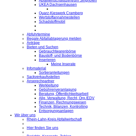
Abfallwirtschaftszentrum Singhofen
UKEA Dachsenhausen
Quarz-Kieswerk Cramberg
Wertstoffannahmestellen
Schadstoffmobil
Abfuhrtermine
Illegale Abfallablagerung melden
Anträge
Bieten und Suchen
Gebrauchtwarenbörse
Baustoff- und Bodenbörse
Inserieren
Meine Inserate
Infomaterial
Sortieranleitungen
Sackverkaufsstellen
Ansprechpartner
Werkleitung
Gebührenveranlagung
Beratung, Öffentlichkeitsarbeit
Allg. Verwaltung, Recht, Org./EDV
Finanzen, Rechnungswesen
Technik, Bilanzen, Kontrolling
Entsorgungsanlagen
Wir über uns
Rhein-Lahn-Kreis Abfallwirtschaft
Hier finden Sie uns