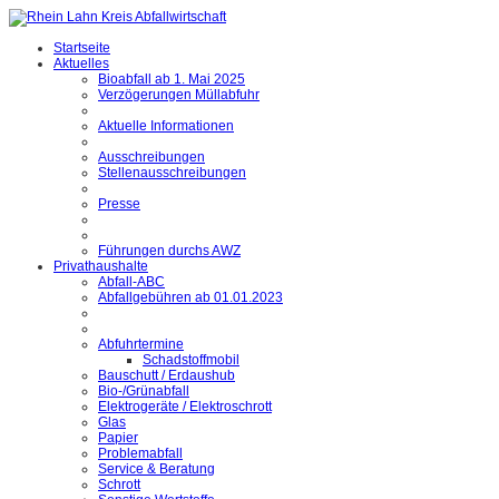
Startseite
Aktuelles
Bioabfall ab 1. Mai 2025
Verzögerungen Müllabfuhr
Aktuelle Informationen
Ausschreibungen
Stellenausschreibungen
Presse
Führungen durchs AWZ
Privathaushalte
Abfall-ABC
Abfallgebühren ab 01.01.2023
Abfuhrtermine
Schadstoffmobil
Bauschutt / Erdaushub
Bio-/Grünabfall
Elektrogeräte / Elektroschrott
Glas
Papier
Problemabfall
Service & Beratung
Schrott