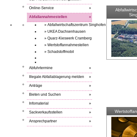
Online-Service
»
Abfallwirts
Sin
Abfallannahmestellen
»
» Abfallwirtschaftszentrum Singhofen
» UKEA Dachsenhausen
» Quarz-Kieswerk Cramberg
» Wertstoffannahmestellen
» Schadstoffmobil
Abfuhrtermine
»
Illegale Abfallablagerung melden
»
Anträge
»
Bieten und Suchen
»
Infomaterial
»
Wertstoffa
Sackverkaufsstellen
»
Ansprechpartner
»