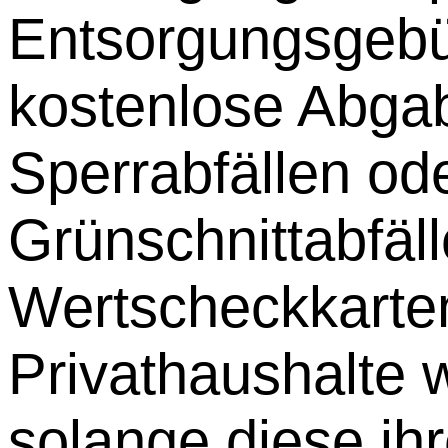
Entsorgungsgebü
kostenlose Abga
Sperrabfällen od
Grünschnittabfäll
Wertscheckkarten 
Privathaushalte w
solange diese ihr