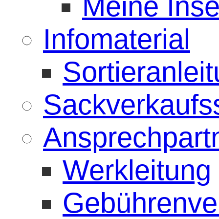
Meine Inse
Infomaterial
Sortieranlei
Sackverkaufss
Ansprechpart
Werkleitung
Gebührenve