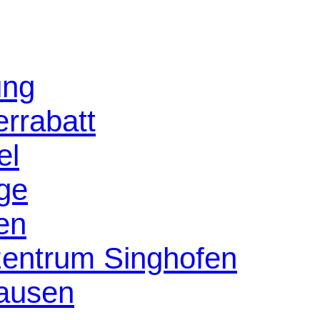
ung
rrabatt
el
age
en
szentrum Singhofen
ausen