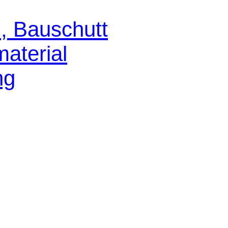
, Bauschutt
aterial
ng