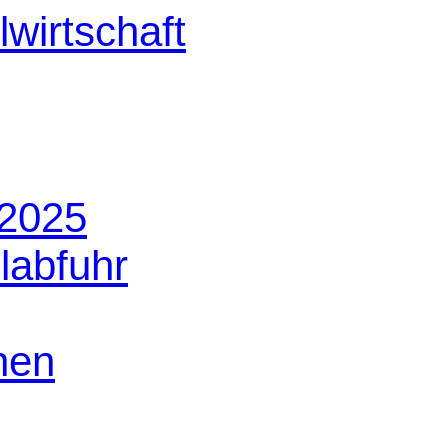
 2025
labfuhr
nen