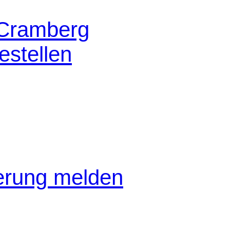
 Cramberg
stellen
gerung melden