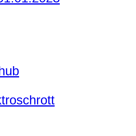
shub
troschrott