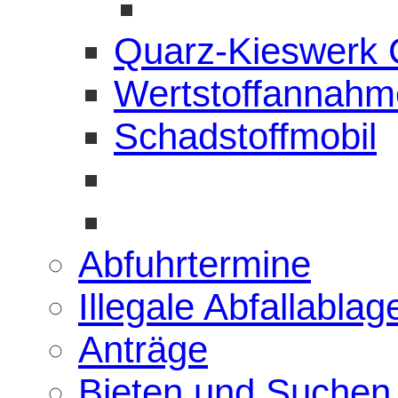
Quarz-Kieswerk
Wertstoffannahme
Schadstoffmobil
Abfuhrtermine
Illegale Abfallabla
Anträge
Bieten und Suchen