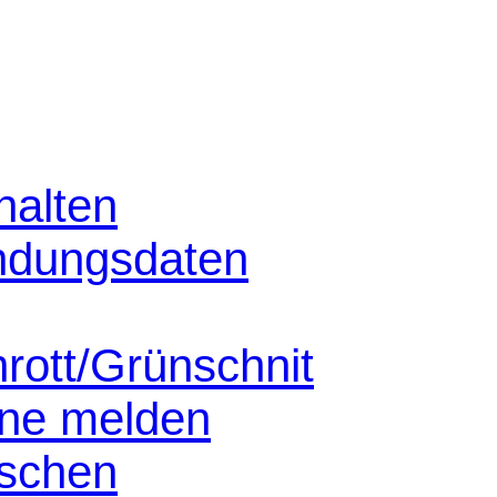
halten
ndungsdaten
hrott/Grünschnit
nne melden
schen