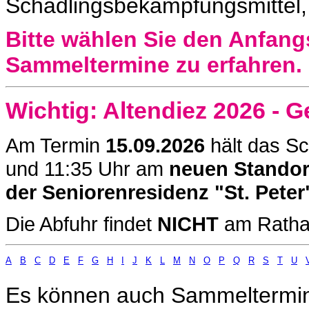
Schädlingsbekämpfungsmittel,
Bitte wählen Sie den Anfang
Sammeltermine zu erfahren.
Wichtig: Altendiez 2026 - 
Am Termin
15.09.2026
hält das Sc
und 11:35 Uhr am
neuen Standor
der Seniorenresidenz "St. Peter
Die Abfuhr findet
NICHT
am Rathau
A
B
C
D
E
F
G
H
I
J
K
L
M
N
O
P
Q
R
S
T
U
Es können auch Sammeltermin